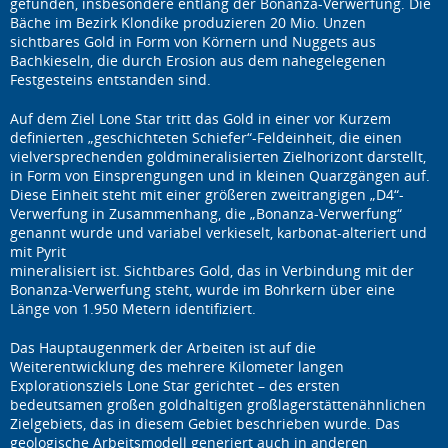
gefunden, insbesondere entlang der Bonanza-Verwerfung. Die
Bäche im Bezirk Klondike produzieren 20 Mio. Unzen
sichtbares Gold in Form von Körnern und Nuggets aus
Bachkieseln, die durch Erosion aus dem nahegelegenen
Festgesteins entstanden sind.
Auf dem Ziel Lone Star tritt das Gold in einer vor Kurzem
definierten „geschichteten Schiefer“-Feldeinheit, die einen
vielversprechenden goldmineralisierten Zielhorizont darstellt,
in Form von Einsprengungen und in kleinen Quarzgängen auf.
Diese Einheit steht mit einer größeren zweitrangigen „D4“-
Verwerfung in Zusammenhang, die „Bonanza-Verwerfung“
genannt wurde und variabel verkieselt, karbonat-alteriert und
mit Pyrit
mineralisiert ist. Sichtbares Gold, das in Verbindung mit der
Bonanza-Verwerfung steht, wurde im Bohrkern über eine
Länge von 1.950 Metern identifiziert.
Das Hauptaugenmerk der Arbeiten ist auf die
Weiterentwicklung des mehrere Kilometer langen
Explorationsziels Lone Star gerichtet – des ersten
bedeutsamen großen goldhaltigen großlagerstättenähnlichen
Zielgebiets, das in diesem Gebiet beschrieben wurde. Das
geologische Arbeitsmodell generiert auch in anderen