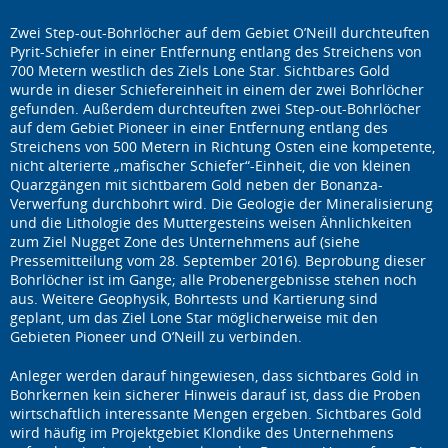
Zwei Step-out-Bohrlöcher auf dem Gebiet O’Neill durchteuften
Pyrit-Schiefer in einer Entfernung entlang des Streichens von
700 Metern westlich des Ziels Lone Star. Sichtbares Gold
wurde in dieser Schiefereinheit in einem der zwei Bohrlöcher
gefunden. Außerdem durchteuften zwei Step-out-Bohrlöcher
auf dem Gebiet Pioneer in einer Entfernung entlang des
Streichens von 500 Metern in Richtung Osten eine kompetente,
nicht alterierte „mafischer Schiefer“-Einheit, die von kleinen
Quarzgängen mit sichtbarem Gold neben der Bonanza-
Verwerfung durchbohrt wird. Die Geologie der Mineralisierung
und die Lithologie des Muttergesteins weisen Ähnlichkeiten
zum Ziel Nugget Zone des Unternehmens auf (siehe
Pressemitteilung vom 28. September 2016). Beprobung dieser
Bohrlöcher ist im Gange; alle Probenergebnisse stehen noch
aus. Weitere Geophysik, Bohrtests und Kartierung sind
geplant, um das Ziel Lone Star möglicherweise mit den
Gebieten Pioneer und O’Neill zu verbinden.
Anleger werden darauf hingewiesen, dass sichtbares Gold in
Bohrkernen kein sicherer Hinweis darauf ist, dass die Proben
wirtschaftlich interessante Mengen ergeben. Sichtbares Gold
wird häufig im Projektgebiet Klondike des Unternehmens