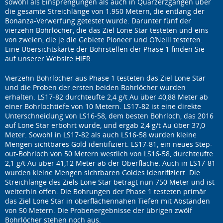
sowohl als Einsprengungen als auch in Quarzerzgängen über
die gesamte Streichlänge von 1.950 Metern, die entlang der
Bonanza-Verwerfung getestet wurde. Darunter fünf der
vierzehn Bohrlöcher, die das Ziel Lone Star testeten und eins
von zweien, die je die Gebiete Pioneer und O’Neill testeten.
Eine Übersichtskarte der Bohrstellen der Phase 1 finden Sie
auf unserer Website
HIER
.
Vierzehn Bohrlöcher aus Phase 1 testeten das Ziel Lone Star
und die Proben der ersten beiden Bohrlöcher wurden
erhalten. LS17-82 durchteufte 2,4 g/t Au über 40,88 Meter ab
einer Bohrlochtiefe von 10 Metern. LS17-82 ist eine direkte
Unterschneidung von LS16-58, dem besten Bohrloch, das 2016
auf Lone Star erbohrt wurde, und ergab 2,4 g/t Au über 37,0
Meter. Sowohl in LS17-82 als auch LS16-58 wurden kleine
Mengen sichtbares Gold identifiziert. LS17-81, ein neues Step-
out-Bohrloch von 50 Metern westlich von LS16-58, durchteufte
2,1 g/t Au über 41,12 Meter ab der Oberfläche. Auch in LS17-81
wurden kleine Mengen sichtbaren Goldes identifiziert. Die
Streichlänge des Ziels Lone Star beträgt nun 750 Meter und ist
weiterhin offen. Die Bohrungen der Phase 1 testeten primär
das Ziel Lone Star in oberflächennahen Tiefen mit Abständen
von 50 Metern. Die Probenergebnisse der übrigen zwölf
Bohrlöcher stehen noch aus.