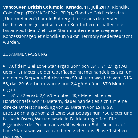
Vancouver, British Columbia, Kanada, 11. Juli 2017,
Klondike
Gold Corp. (TSX.V:KG; FRA: LBDP) („Klondike Gold“ oder das
„Unternehmen“) hat die Bohrergebnisse aus den ersten
beiden von insgesamt achtzehn Bohrlöchern erhalten, die
bislang auf dem Ziel Lone Star im unternehmenseigenen
Konzessionsgebiet Klondike in Yukon Territory niedergebracht
wurden.
ZUSAMMENFASSUNG
Auf dem Ziel Lone Star ergab Bohrloch LS17-81 2,1 g/t Au
über 41,1 Meter ab der Oberfläche; hierbei handelt es sich um
ein neues Step-out-Bohrloch von 50 Metern westlich von LS16-
58, das 2016 erbohrt wurde und 2,4 g/t Au über 37,0 Meter
ergab.
LS17-82 ergab 2,4 g/t Au über 40,9 Meter ab einer
Bohrlochtiefe von 10 Metern; dabei handelt es sich um eine
direkte Unterschneidung von 25 Metern von LS16-58.
Die Streichlänge von Ziel Lone Star beträgt nun 750 Meter und
ist nach Osten, Westen sowie in Fallrichtung offen. Die
Ergebnisse der Proben aus zwölf weiteren Bohrlöchern auf
Lone Star sowie vier von anderen Zielen aus Phase 1 stehen
noch aus.