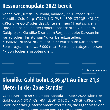
Ressourcenupdate 2022 bereit
Vancouver (British Columbia, Kanada), 27. Oktober 2022.
Klondike Gold Corp. (TSX-V: KG, FWB: LBDP, OTCQB: KDKGF)
(„Klondike Gold“ oder das „Unternehmen“) freut sich, ein
Update hinsichtlich der Explorationsarbeiten 2022 beim
Goldprojekt Klondike District im Bergbaugebiet Dawson im
kanadischen Territorium Yukon bereitzustellen.
ZUSAMMENFASSUNG Im Jahr 2022 wurden im Rahmen des
Bohrprogramms etwa 6.000 m an Bohrungen abgeschlossen.
47 Bohrlöcher erprobten die …
Continue reading ›
Klondike Gold bohrt 3,36 g/t Au über 21,3
Meter in der Zone Stander
Vancouver, British Columbia, Kanada, 1. März 2022. Klondike
Gold Corp. (TSX.V: KG; FRA: LBDP; OTCQB: KDKGF) („Klondike
Gold” oder das „Unternehmen”) freut sich, die Ergebnisse der
Phase-3-Diamantbohrungen von 2021 in seinem