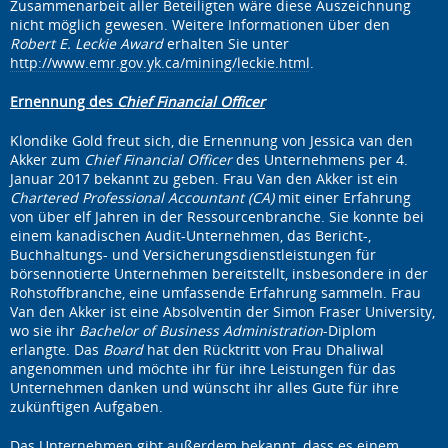
Zusammenarbeit aller Beteiligten wäre diese Auszeichnung
nicht möglich gewesen. Weitere Informationen über den
Robert E. Leckie Award
erhalten Sie unter
http://www.emr.gov.yk.ca/mining/leckie.html
.
Ernennung des
Chief Financial Officer
Klondike Gold freut sich, die Ernennung von Jessica van den
Akker zum
Chief Financial Officer
des Unternehmens per 4.
Januar 2017 bekannt zu geben. Frau Van den Akker ist ein
Chartered Professional Accountant (CA)
mit einer Erfahrung
von über elf Jahren in der Ressourcenbranche. Sie konnte bei
einem kanadischen Audit-Unternehmen, das Bericht-,
Buchhaltungs- und Versicherungsdienstleistungen für
börsennotierte Unternehmen bereitstellt, insbesondere in der
Rohstoffbranche, eine umfassende Erfahrung sammeln. Frau
Van den Akker ist eine Absolventin der Simon Fraser University,
wo sie ihr
Bachelor of Business Administration
-Diplom
erlangte. Das
Board
hat den Rücktritt von Frau Dhaliwal
angenommen und möchte ihr für ihre Leistungen für das
Unternehmen danken und wünscht ihr alles Gute für ihre
zukünftigen Aufgaben.
Das Unternehmen gibt außerdem bekannt, dass es einem