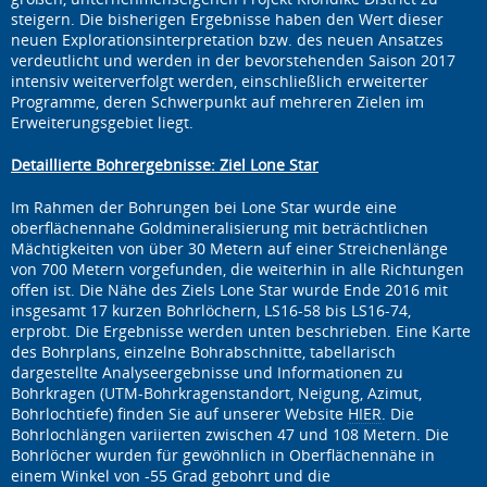
steigern. Die bisherigen Ergebnisse haben den Wert dieser
neuen Explorationsinterpretation bzw. des neuen Ansatzes
verdeutlicht und werden in der bevorstehenden Saison 2017
intensiv weiterverfolgt werden, einschließlich erweiterter
Programme, deren Schwerpunkt auf mehreren Zielen im
Erweiterungsgebiet liegt.
Detaillierte Bohrergebnisse: Ziel Lone Star
Im Rahmen der Bohrungen bei Lone Star wurde eine
oberflächennahe Goldmineralisierung mit beträchtlichen
Mächtigkeiten von über 30 Metern auf einer Streichenlänge
von 700 Metern vorgefunden, die weiterhin in alle Richtungen
offen ist. Die Nähe des Ziels Lone Star wurde Ende 2016 mit
insgesamt 17 kurzen Bohrlöchern, LS16-58 bis LS16-74,
erprobt. Die Ergebnisse werden unten beschrieben. Eine Karte
des Bohrplans, einzelne Bohrabschnitte, tabellarisch
dargestellte Analyseergebnisse und Informationen zu
Bohrkragen (UTM-Bohrkragenstandort, Neigung, Azimut,
Bohrlochtiefe) finden Sie auf unserer Website
HIER
. Die
Bohrlochlängen variierten zwischen 47 und 108 Metern. Die
Bohrlöcher wurden für gewöhnlich in Oberflächennähe in
einem Winkel von -55 Grad gebohrt und die