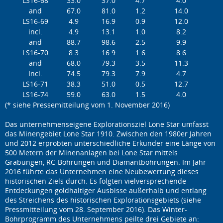
LS16-68
33.0
37.0
4.7
4.0
and
67.0
81.0
1.2
14.0
LS16-69
4.9
16.9
0.9
12.0
incl.
4.9
13.1
1.0
8.2
and
88.7
98.6
2.5
9.9
LS16-70
8.3
16.9
1.6
8.6
and
68.0
79.3
3.5
11.3
Incl.
74.5
79.3
7.9
4.7
LS16-71
38.3
51.0
0.5
12.7
LS16-74
59.0
63.0
1.5
4.0
(* siehe Pressemitteilung vom 1. November 2016)
Das unternehmenseigene Explorationsziel Lone Star umfasst
das Minengebiet Lone Star 1910. Zwischen den 1980er Jahren
und 2012 erprobten unterschiedliche Erkunder eine Länge von
500 Metern der Minenanlagen bei Lone Star mittels
Grabungen, RC-Bohrungen und Diamantbohrungen. Im Jahr
2016 führte das Unternehmen eine Neubewertung dieses
historischen Ziels durch. Es folgten vielversprechende
Entdeckungen goldhaltiger Ausbisse außerhalb und entlang
des Streichens des historischen Explorationsgebiets (siehe
Pressmitteilung vom 28. September 2016). Das Winter-
Bohrprogramm des Unternehmens peilte drei Gebiete an: