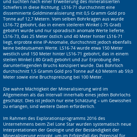
und suchten nach einer Erweiterung des mineralisierten
Schiefers in diese Richtung. LS16-71 durchschnitt eine
disseminierte Goldmineralisierung mit 0,5 Gramm Gold pro
Tonne auf 12,7 Metern. Vom selben Bohrkragen aus wurde
LS16-72 gebohrt, das in einem steileren Winkel (-75 Grad)
gebohrt wurde und nur sporadisch anomale Werte lieferte.
LS16-73, das 25 Meter östlich und 40 Meter hinter LS16-71
liegt, erprobte eine IP-Anomalie, durchschnitt jedoch ebenfalls
keine bedeutsamen Werte. LS16-74 wurde etwa 150 Meter
westlich und 150 Meter hinter LS16-71 gebohrt, das in einem
steilen Winkel (-80 Grad) gebohrt und zur Erprobung des
darunterliegenden Bruchs konzipiert wurde. Das Bohrloch
durchschnitt 1,5 Gramm Gold pro Tonne auf 4,0 Metern ab 59,0
Meter sowie eine Bruchspreizung bei 100 Meter.
Die wahre Mächtigkeit der Mineralisierung wird im
Allgemeinen als das Intervall innerhalb eines jeden Bohrlochs
geschätzt. Dies ist jedoch nur eine Schätzung – um Gewissheit
zu erlangen, sind weitere Daten erforderlich.
Im Rahmen des Explorationsprogramms 2016 des
Unternehmens beim Ziel Lone Star wurden systematisch neue
Interpretationen der Geologie und der Beständigkeit der
Mineralisierung erprobt, um im Erfolgsfall das Potenzial für