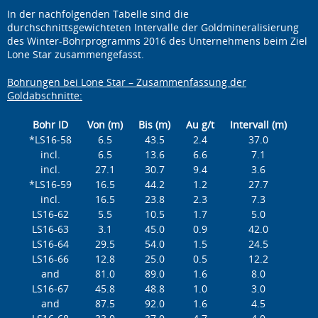
In der nachfolgenden Tabelle sind die
durchschnittsgewichteten Intervalle der Goldmineralisierung
des Winter-Bohrprogramms 2016 des Unternehmens beim Ziel
Lone Star zusammengefasst.
Bohrungen bei Lone Star – Zusammenfassung der
Goldabschnitte:
Bohr ID
Von (m)
Bis (m)
Au g/t
Intervall (m)
*LS16-58
6.5
43.5
2.4
37.0
incl.
6.5
13.6
6.6
7.1
incl.
27.1
30.7
9.4
3.6
*LS16-59
16.5
44.2
1.2
27.7
incl.
16.5
23.8
2.3
7.3
LS16-62
5.5
10.5
1.7
5.0
LS16-63
3.1
45.0
0.9
42.0
LS16-64
29.5
54.0
1.5
24.5
LS16-66
12.8
25.0
0.5
12.2
and
81.0
89.0
1.6
8.0
LS16-67
45.8
48.8
1.0
3.0
and
87.5
92.0
1.6
4.5