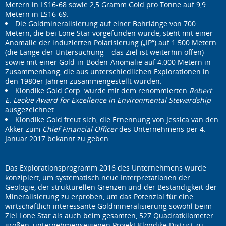
Metern in LS16-68 sowie 2,5 Gramm Gold pro Tonne auf 9,9
Metern in LS16-69.
Die Goldmineralisierung auf einer Bohrlänge von 700
Metern, die bei Lone Star vorgefunden wurde, steht mit einer
Anomalie der induzierten Polarisierung („IP“) auf 1.500 Metern
(die Länge der Untersuchung – das Ziel ist weiterhin offen)
sowie mit einer Gold-in-Boden-Anomalie auf 4.000 Metern in
Zusammenhang, die aus unterschiedlichen Explorationen in
den 1980er Jahren zusammengestellt wurden.
Klondike Gold Corp. wurde mit dem renommierten
Robert
E. Leckie Award for Excellence in Environmental Stewardship
ausgezeichnet.
Klondike Gold freut sich, die Ernennung von Jessica van den
Akker zum
Chief Financial Officer
des Unternehmens per 4.
Januar 2017 bekannt zu geben.
Das Explorationsprogramm 2016 des Unternehmens wurde
konzipiert, um systematisch neue Interpretationen der
Geologie, der strukturellen Grenzen und der Beständigkeit der
Mineralisierung zu erproben, um das Potenzial für eine
wirtschaftlich interessante Goldmineralisierung sowohl beim
Ziel Lone Star als auch beim gesamten, 527 Quadratkilometer
großen, unternehmenseigenen Projekt Klondike District zu