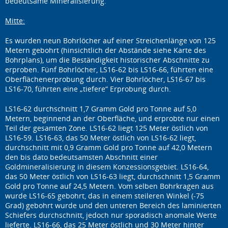
bedeutsame Mineralisierung.
Mitte:
Es wurden neun Bohrlöcher auf einer Streichenlänge von 125
Metern gebohrt (hinsichtlich der Abstände siehe Karte des
Bohrplans), um die Beständigkeit historischer Abschnitte zu
erproben. Fünf Bohrlöcher, LS16-62 bis LS16-66, führten eine
Oberflächenerprobung durch. Vier Bohrlöcher, LS16-67 bis
LS16-70, führten eine „tiefere“ Erprobung durch.
LS16-62 durchschnitt 1,7 Gramm Gold pro Tonne auf 5,0
Metern, beginnend an der Oberfläche, und erprobte nur einen
Teil der gesamten Zone. LS16-62 liegt 125 Meter östlich von
LS16-59. LS16-63, das 50 Meter östlich von LS16-62 liegt,
durchschnitt mit 0,9 Gramm Gold pro Tonne auf 42,0 Metern
den bis dato bedeutsamsten Abschnitt einer
Goldmineralisierung in diesem Konzessionsgebiet. LS16-64,
das 50 Meter östlich von LS16-63 liegt, durchschnitt 1,5 Gramm
Gold pro Tonne auf 24,5 Metern. Vom selben Bohrkragen aus
wurde LS16-65 gebohrt, das in einem steileren Winkel (-75
Grad) gebohrt wurde und den unteren Bereich des laminierten
Schiefers durchschnitt, jedoch nur sporadisch anomale Werte
lieferte. LS16-66, das 25 Meter östlich und 30 Meter hinter