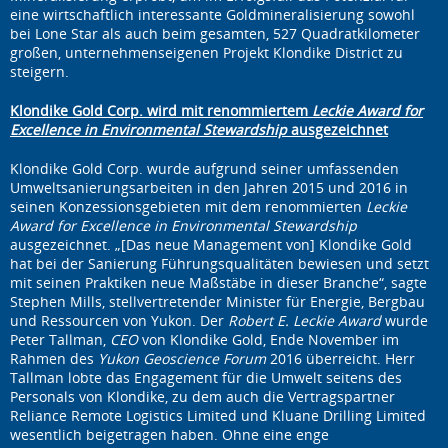
eine wirtschaftlich interessante Goldmineralisierung sowohl
bei Lone Star als auch beim gesamten, 527 Quadratkilometer
großen, unternehmenseigenen Projekt Klondike District zu
steigern.
Klondike Gold Corp. wird mit renommiertem
Leckie Award for
Excellence in Environmental Stewardship
ausgezeichnet
Klondike Gold Corp. wurde aufgrund seiner umfassenden
Umweltsanierungsarbeiten in den Jahren 2015 und 2016 in
seinen Konzessionsgebieten mit dem renommierten
Leckie
Award for Excellence in Environmental Stewardship
ausgezeichnet. „[Das neue Management von] Klondike Gold
hat bei der Sanierung Führungsqualitäten bewiesen und setzt
mit seinen Praktiken neue Maßstäbe in dieser Branche“, sagte
Stephen Mills, stellvertretender Minister für Energie, Bergbau
und Ressourcen von Yukon. Der
Robert E. Leckie Award
wurde
Peter Tallman,
CEO
von Klondike Gold, Ende November im
Rahmen des
Yukon Geoscience Forum
2016 überreicht. Herr
Tallman lobte das Engagement für die Umwelt seitens des
Personals von Klondike, zu dem auch die Vertragspartner
Reliance Remote Logistics Limited und Kluane Drilling Limited
wesentlich beigetragen haben. Ohne eine enge