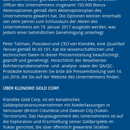
Officer
des Unternehmens insgesamt 150.000 Bonus-
Aktienoptionen gemäß dem Aktienoptionsplan des
Unternehmens gewährt hat. Die Optionen können innerhalb
von zehn Jahren zum Schlusskurs der Aktien des
Unternehmens am 19. Januar 2017 ausgeübt werden, was
jedoch einer behördlichen Genehmigung unterliegt.
Peter Tallman,
President
und
CEO
von Klondike, eine
Qualified
Person
gemäß NI 43-101, hat die wissenschaftlichen und
technischen Daten in dieser Pressemitteilung beaufsichtigt,
geprüft und genehmigt. Hinsichtlich der detaillierten
Bohrkernprobennahme- und -analyse- sowie der QA/QC-
Protokolle konsultieren Sie bitte die Pressemitteilung vom 14.
Juli 2016, die Sie auf der Website des Unternehmens finden.
ÜBER KLONDIKE GOLD CORP.
Klondike Gold Corp. ist ein kanadisches
Goldexplorationsunternehmen mit Niederlassungen in
Vancouver (British Columbia) und Dawson City (Yukon-
Territorium). Das Hauptaugenmerk des Unternehmens ist auf
die Exploration und Erschließung seiner Goldprojekte im
Yukon gerichtet, die über öffentlich gewartete Straßen